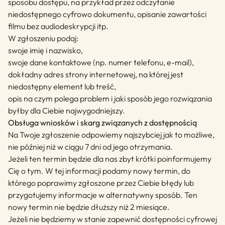
sposobu dostępu, na przykład przez odczytanie
niedostępnego cyfrowo dokumentu, opisanie zawartości
filmu bez audiodeskrypcji itp.
W zgłoszeniu podaj:
swoje imię i nazwisko,
swoje dane kontaktowe (np. numer telefonu, e-mail),
dokładny adres strony internetowej, na której jest
niedostępny element lub treść,
opis na czym polega problem i jaki sposób jego rozwiązania
byłby dla Ciebie najwygodniejszy.
Obsługa wniosków i skarg związanych z dostępnością
Na Twoje zgłoszenie odpowiemy najszybciej jak to możliwe,
nie później niż w ciągu 7 dni od jego otrzymania.
Jeżeli ten termin będzie dla nas zbyt krótki poinformujemy
Cię o tym. W tej informacji podamy nowy termin, do
którego poprawimy zgłoszone przez Ciebie błędy lub
przygotujemy informacje w alternatywny sposób. Ten
nowy termin nie będzie dłuższy niż 2 miesiące.
Jeżeli nie będziemy w stanie zapewnić dostępności cyfrowej